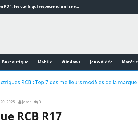
Word en PDF : les outils qui respectent la mise en page
Aspirateurs ECOVACS : Top 9 des meilleurs modèles de la marque
Comment programmer l’arrêt automatique de son pc sous Windows 10 ?
Aspirateurs Xiaomi : Top 11 des meilleurs modèles de la marque
Vidéoprojecteurs Asus : Top 6 des meilleurs modèles de la marque
Bureautique
Mobile
Windows
Jeux-Vidéo
Matérie
lectriques RCB : Top 7 des meilleurs modèles de la marque
t 20, 2025
Joker
0
que RCB R17