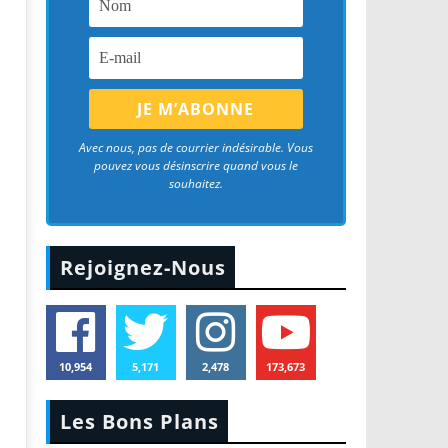
Avec nous, pas de courrier indésirable. Vous
pouvez vous désinscrire quand vous le
souhaitez.
Rejoignez-Nous
10,954
5,171
2,478
173,673
Les Bons Plans