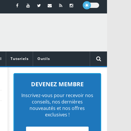
l
Tutoriels
Outils
DEVENEZ MEMBRE
Inscrivez-vous pour recevoir nos
conseils, nos dernières
nouveautés et nos offres
exclusives !