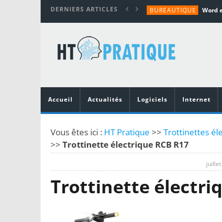
DERNIERS ARTICLES
BUREAUTIQUE
MATÉRIEL
TUTORIALS
MATÉRIEL
MATÉRIEL
Accueil
Actualités
Logiciels
Internet
Vous êtes ici :
HT Pratique
>>
Trottinettes é
>>
Trottinette électrique RCB R17
juille
Trottinette électri