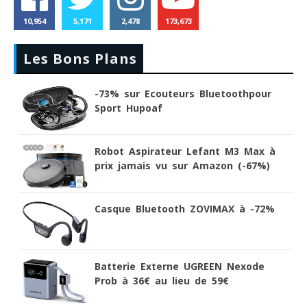
10,954
5,171
2,478
173,673
Les Bons Plans
-73% sur Ecouteurs Bluetoothpour
Sport Hupoaf
Robot Aspirateur Lefant M3 Max à
prix jamais vu sur Amazon (-67%)
Casque Bluetooth ZOVIMAX à -72%
Batterie Externe UGREEN Nexode
Prob à 36€ au lieu de 59€