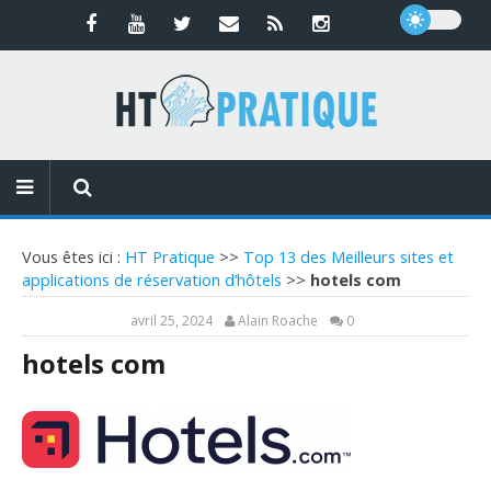
Vous êtes ici :
HT Pratique
>>
Top 13 des Meilleurs sites et
applications de réservation d’hôtels
>>
hotels com
avril 25, 2024
Alain Roache
0
hotels com