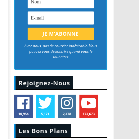
Avec nous, pas de courrier indésirable. Vous
pouvez vous désinscrire quand vous le
souhaitez.
Rejoignez-Nous
10,954
5,171
2,478
173,673
Les Bons Plans