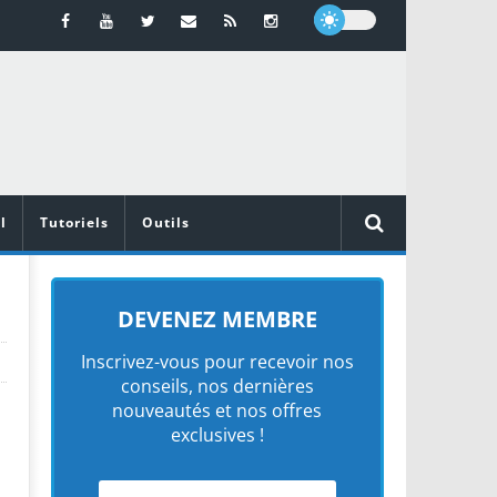
l
Tutoriels
Outils
DEVENEZ MEMBRE
Inscrivez-vous pour recevoir nos
conseils, nos dernières
nouveautés et nos offres
exclusives !