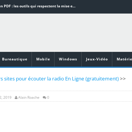
Word en PDF : les outils qui respectent la mise en page
Aspirateurs ECOVACS : Top 9 des meilleurs modèles de la marque
Comment programmer l’arrêt automatique de son pc sous Windows 10 ?
Aspirateurs Xiaomi : Top 11 des meilleurs modèles de la marque
Vidéoprojecteurs Asus : Top 6 des meilleurs modèles de la marque
Bureautique
Mobile
Windows
Jeux-Vidéo
Matérie
s sites pour écouter la radio En Ligne (gratuitement)
>>
2, 2019
Alain Roache
0