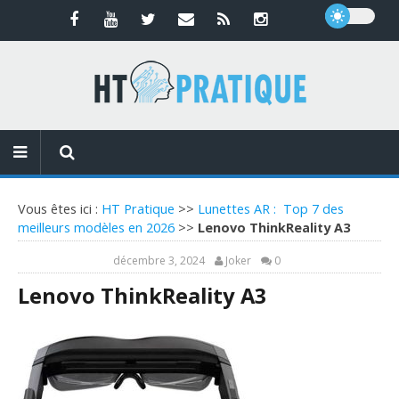
Vous êtes ici :
HT Pratique
>>
Lunettes AR : Top 7 des
meilleurs modèles en 2026
>>
Lenovo ThinkReality A3
décembre 3, 2024
Joker
0
Lenovo ThinkReality A3