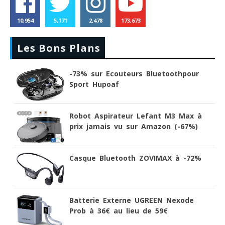
10,954
5,171
2,478
173,673
Les Bons Plans
-73% sur Ecouteurs Bluetoothpour
Sport Hupoaf
Robot Aspirateur Lefant M3 Max à
prix jamais vu sur Amazon (-67%)
Casque Bluetooth ZOVIMAX à -72%
Batterie Externe UGREEN Nexode
Prob à 36€ au lieu de 59€