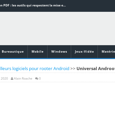
Word en PDF : les outils qui respectent la mise en page
Aspirateurs ECOVACS : Top 9 des meilleurs modèles de la marque
Comment programmer l’arrêt automatique de son pc sous Windows 10 ?
Aspirateurs Xiaomi : Top 11 des meilleurs modèles de la marque
Vidéoprojecteurs Asus : Top 6 des meilleurs modèles de la marque
Bureautique
Mobile
Windows
Jeux-Vidéo
Matérie
leurs logiciels pour rooter Android
>>
Universal Androo
, 2020
Alain Roache
0