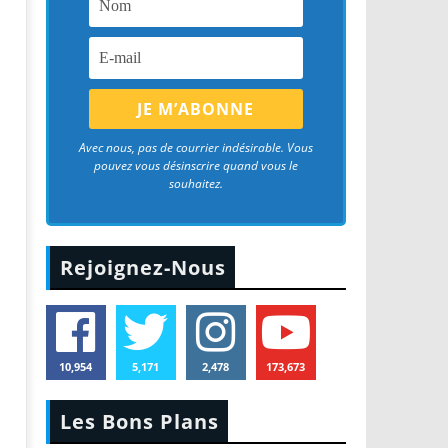
Avec nous, pas de courrier indésirable. Vous
pouvez vous désinscrire quand vous le
souhaitez.
Rejoignez-Nous
10,954
5,171
2,478
173,673
Les Bons Plans