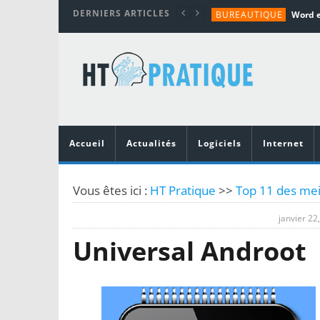
DERNIERS ARTICLES
BUREAUTIQUE
MATÉRIEL
TUTORIALS
MATÉRIEL
MATÉRIEL
Accueil
Actualités
Logiciels
Internet
Vous êtes ici :
HT Pratique
>>
Top 11 des meil
janvier 22
Universal Androot