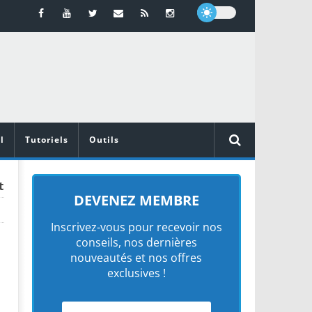
l
Tutoriels
Outils
t
DEVENEZ MEMBRE
Inscrivez-vous pour recevoir nos
conseils, nos dernières
nouveautés et nos offres
exclusives !