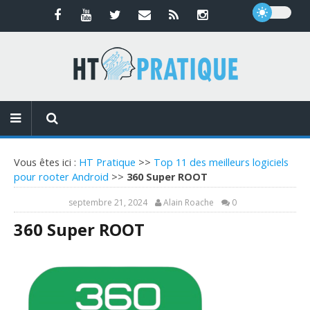
Vous êtes ici :
HT Pratique
>>
Top 11 des meilleurs logiciels
pour rooter Android
>>
360 Super ROOT
septembre 21, 2024
Alain Roache
0
360 Super ROOT