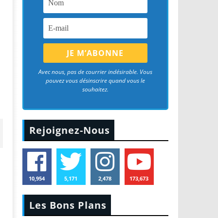
Avec nous, pas de courrier indésirable. Vous
pouvez vous désinscrire quand vous le
souhaitez.
Rejoignez-Nous
10,954
5,171
2,478
173,673
Les Bons Plans