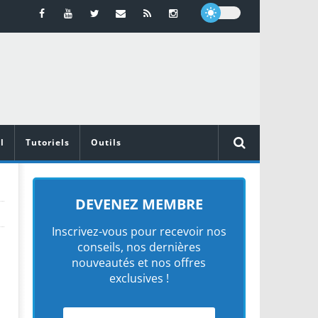
l
Tutoriels
Outils
DEVENEZ MEMBRE
Inscrivez-vous pour recevoir nos
conseils, nos dernières
nouveautés et nos offres
exclusives !