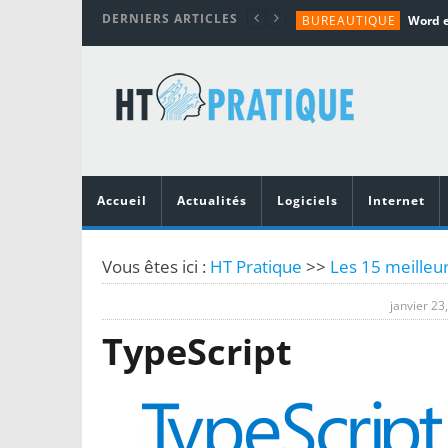
DERNIERS ARTICLES
BUREAUTIQUE
MATÉRIEL
TUTORIALS
MATÉRIEL
MATÉRIEL
Accueil
Actualités
Logiciels
Internet
Vous êtes ici :
HT Pratique
>>
Les 15 meilleu
janvier 23
TypeScript