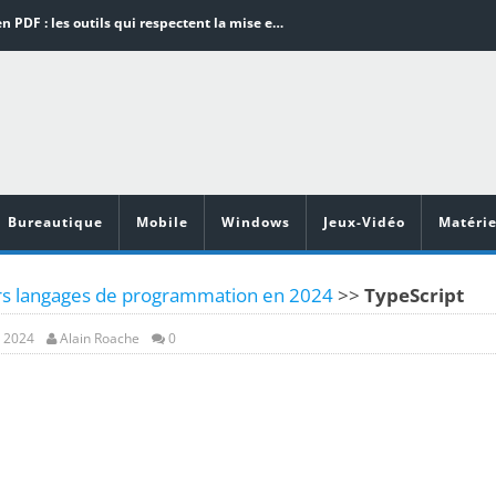
Word en PDF : les outils qui respectent la mise en page
Aspirateurs ECOVACS : Top 9 des meilleurs modèles de la marque
Comment programmer l’arrêt automatique de son pc sous Windows 10 ?
Aspirateurs Xiaomi : Top 11 des meilleurs modèles de la marque
Vidéoprojecteurs Asus : Top 6 des meilleurs modèles de la marque
Bureautique
Mobile
Windows
Jeux-Vidéo
Matérie
rs langages de programmation en 2024
>>
TypeScript
, 2024
Alain Roache
0