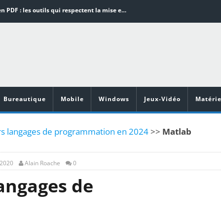
Word en PDF : les outils qui respectent la mise en page
Aspirateurs ECOVACS : Top 9 des meilleurs modèles de la marque
Comment programmer l’arrêt automatique de son pc sous Windows 10 ?
Aspirateurs Xiaomi : Top 11 des meilleurs modèles de la marque
Vidéoprojecteurs Asus : Top 6 des meilleurs modèles de la marque
Bureautique
Mobile
Windows
Jeux-Vidéo
Matérie
rs langages de programmation en 2024
>>
Matlab
 2020
Alain Roache
0
langages de