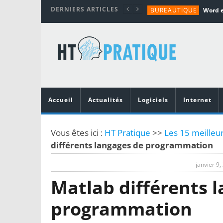
DERNIERS ARTICLES
BUREAUTIQUE
MATÉRIEL
TUTORIALS
MATÉRIEL
MATÉRIEL
Accueil
Actualités
Logiciels
Internet
Vous êtes ici :
HT Pratique
>>
Les 15 meilleu
différents langages de programmation
janvier 9,
Matlab différents 
programmation