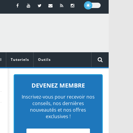
l
Tutoriels
Outils
DEVENEZ MEMBRE
Inscrivez-vous pour recevoir nos
conseils, nos dernières
nouveautés et nos offres
exclusives !