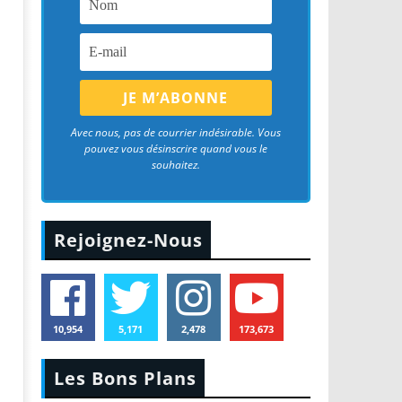
Avec nous, pas de courrier indésirable. Vous
pouvez vous désinscrire quand vous le
souhaitez.
Rejoignez-Nous
10,954
5,171
2,478
173,673
Les Bons Plans