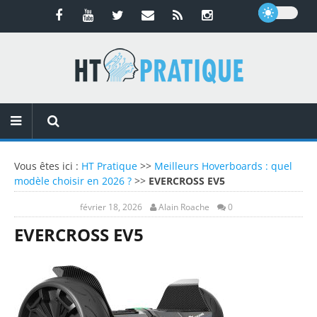
Vous êtes ici :
HT Pratique
>>
Meilleurs Hoverboards : quel
modèle choisir en 2026 ?
>>
EVERCROSS EV5
février 18, 2026
Alain Roache
0
EVERCROSS EV5