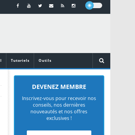
l
Tutoriels
Outils
DEVENEZ MEMBRE
Inscrivez-vous pour recevoir nos
conseils, nos dernières
nouveautés et nos offres
exclusives !