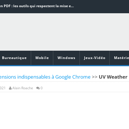
Word en PDF : les outils qui respectent la mise en page
Aspirateurs ECOVACS : Top 9 des meilleurs modèles de la marque
Comment programmer l’arrêt automatique de son pc sous Windows 10 ?
Aspirateurs Xiaomi : Top 11 des meilleurs modèles de la marque
Vidéoprojecteurs Asus : Top 6 des meilleurs modèles de la marque
Bureautique
Mobile
Windows
Jeux-Vidéo
Matérie
ensions indispensables à Google Chrome
>>
UV Weather
2021
Alain Roache
0