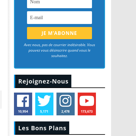
Avec nous, pas de courrier indésirable. Vous
pouvez vous désinscrire quand vous le
souhaitez.
Rejoignez-Nous
10,954
5,171
2,478
173,673
Les Bons Plans