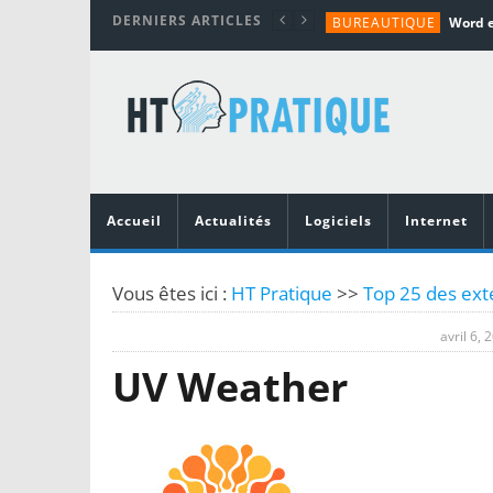
DERNIERS ARTICLES
BUREAUTIQUE
MATÉRIEL
TUTORIALS
MATÉRIEL
MATÉRIEL
Accueil
Actualités
Logiciels
Internet
Vous êtes ici :
HT Pratique
>>
Top 25 des ext
avril 6, 
UV Weather