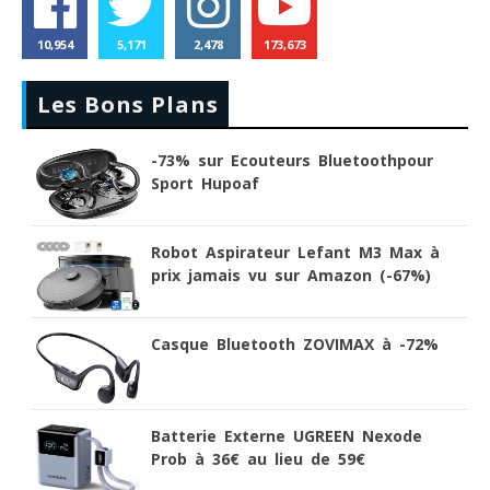
10,954
5,171
2,478
173,673
Les Bons Plans
-73% sur Ecouteurs Bluetoothpour
Sport Hupoaf
Robot Aspirateur Lefant M3 Max à
prix jamais vu sur Amazon (-67%)
Casque Bluetooth ZOVIMAX à -72%
Batterie Externe UGREEN Nexode
Prob à 36€ au lieu de 59€