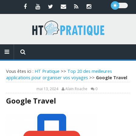
Vous êtes ici :
HT Pratique
>>
Top 20 des meilleures
applications pour organiser vos voyages
>>
Google Travel
mai 13, 2024
Alain Roache
0
Google Travel