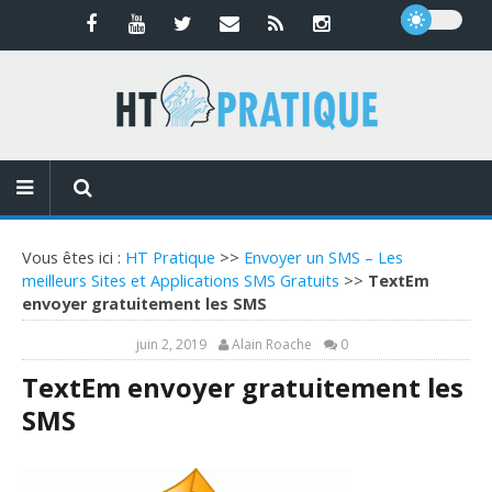
Vous êtes ici :
HT Pratique
>>
Envoyer un SMS – Les
meilleurs Sites et Applications SMS Gratuits
>>
TextEm
envoyer gratuitement les SMS
juin 2, 2019
Alain Roache
0
TextEm envoyer gratuitement les
SMS