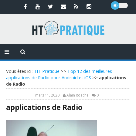
Vous êtes ici :
HT Pratique
>>
Top 12 des meilleures
applications de Radio pour Android et iOS
>>
applications
de Radio
mars 11, 2020
Alain Roache
0
applications de Radio