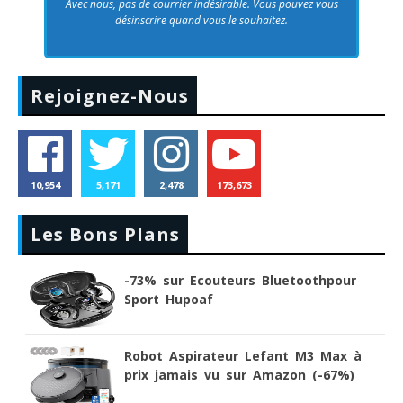
Avec nous, pas de courrier indésirable. Vous pouvez vous
désinscrire quand vous le souhaitez.
Rejoignez-Nous
10,954
5,171
2,478
173,673
Les Bons Plans
-73% sur Ecouteurs Bluetoothpour
Sport Hupoaf
Robot Aspirateur Lefant M3 Max à
prix jamais vu sur Amazon (-67%)