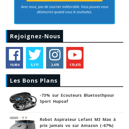
Avec nous, pas de courrier indésirable. Vous pouvez vous
désinscrire quand vous le souhaitez.
Rejoignez-Nous
10,954
5,171
2,478
173,673
Les Bons Plans
-73% sur Ecouteurs Bluetoothpour
Sport Hupoaf
Robot Aspirateur Lefant M3 Max à
prix jamais vu sur Amazon (-67%)