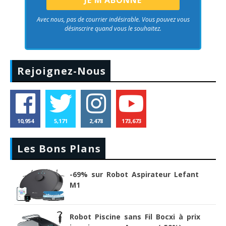
Avec nous, pas de courrier indésirable. Vous pouvez vous
désinscrire quand vous le souhaitez.
Rejoignez-Nous
10,954
5,171
2,478
173,673
Les Bons Plans
-69% sur Robot Aspirateur Lefant
M1
Robot Piscine sans Fil Bocxi à prix