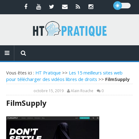
Vous êtes ici :
HT Pratique
>>
Les 15 meilleurs sites web
pour télécharger des vidéos libres de droits
>>
FilmSupply
octobre 15, 2019
Alain Roache
0
FilmSupply