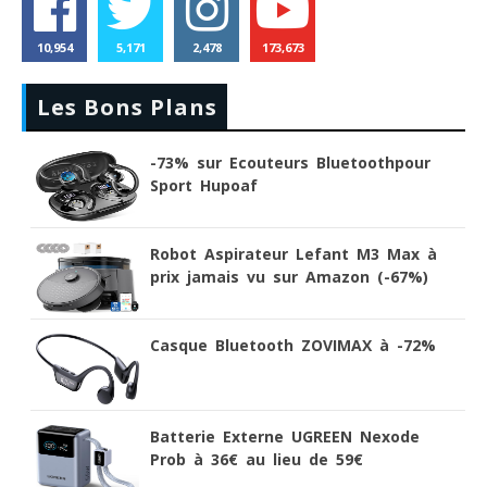
10,954
5,171
2,478
173,673
Les Bons Plans
-73% sur Ecouteurs Bluetoothpour
Sport Hupoaf
Robot Aspirateur Lefant M3 Max à
prix jamais vu sur Amazon (-67%)
Casque Bluetooth ZOVIMAX à -72%
Batterie Externe UGREEN Nexode
Prob à 36€ au lieu de 59€