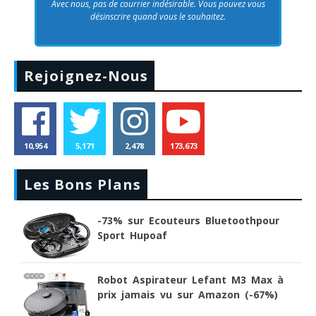
Avec nous, pas de courrier indésirable. Vous pouvez vous
désinscrire quand vous le souhaitez.
Rejoignez-Nous
10,954
5,171
2,478
173,673
Les Bons Plans
-73% sur Ecouteurs Bluetoothpour
Sport Hupoaf
Robot Aspirateur Lefant M3 Max à
prix jamais vu sur Amazon (-67%)