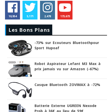
10,954
5,171
2,478
173,673
Les Bons Plans
-73% sur Ecouteurs Bluetoothpour
Sport Hupoaf
Robot Aspirateur Lefant M3 Max à
prix jamais vu sur Amazon (-67%)
Casque Bluetooth ZOVIMAX à -72%
Batterie Externe UGREEN Nexode
Prob à 36€ au lieu de 59€