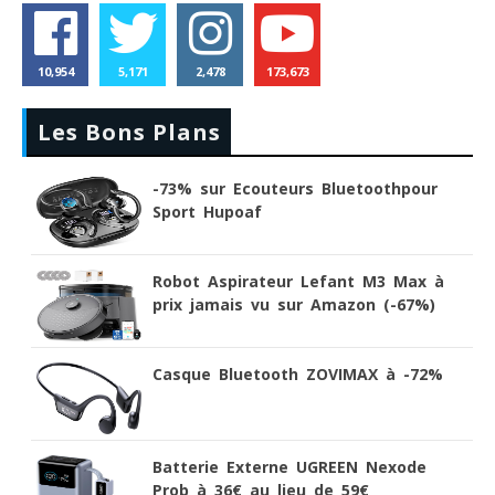
10,954
5,171
2,478
173,673
Les Bons Plans
-73% sur Ecouteurs Bluetoothpour
Sport Hupoaf
Robot Aspirateur Lefant M3 Max à
prix jamais vu sur Amazon (-67%)
Casque Bluetooth ZOVIMAX à -72%
Batterie Externe UGREEN Nexode
Prob à 36€ au lieu de 59€