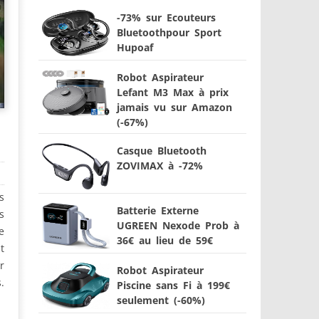
-73% sur Ecouteurs
Bluetoothpour Sport
Hupoaf
Robot Aspirateur
Lefant M3 Max à prix
jamais vu sur Amazon
(-67%)
Casque Bluetooth
ZOVIMAX à -72%
s
Batterie Externe
s
UGREEN Nexode Prob à
e
36€ au lieu de 59€
t
r
Robot Aspirateur
.
Piscine sans Fi à 199€
seulement (-60%)