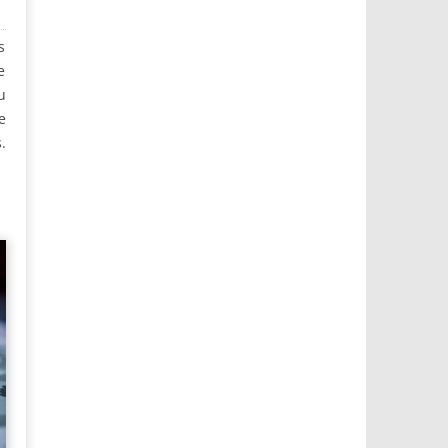
s
e
u
e
.