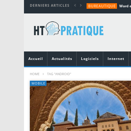
DERNIERS ARTICLES
BUREAUTIQUE
MATÉRIEL
TUTORIALS
MATÉRIEL
MATÉRIEL
Accueil
Actualités
Logiciels
Internet
HOME
TAG "ANDROID"
MOBILE