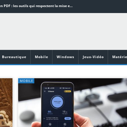
Word en PDF : les outils qui respectent la mise en page
Aspirateurs ECOVACS : Top 9 des meilleurs modèles de la marque
Comment programmer l’arrêt automatique de son pc sous Windows 10 ?
Aspirateurs Xiaomi : Top 11 des meilleurs modèles de la marque
Vidéoprojecteurs Asus : Top 6 des meilleurs modèles de la marque
Bureautique
Mobile
Windows
Jeux-Vidéo
Matérie
MOBILE