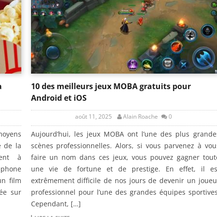
a
10 des meilleurs jeux MOBA gratuits pour
Android et iOS
août 11, 2025
Alain Roache
0
 moyens
Aujourd’hui, les jeux MOBA ont l’une des plus grande
e de la
scènes professionnelles. Alors, si vous parvenez à vou
vent à
faire un nom dans ces jeux, vous pouvez gagner tout
léphone
une vie de fortune et de prestige. En effet, il es
un film
extrêmement difficile de nos jours de devenir un joueu
lée sur
professionnel pour l’une des grandes équipes sportives
Cependant, […]