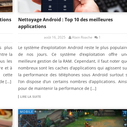
ations
Nettoyage Android : Top 10 des meilleures
applications
août 16, 2025
Alain Roache
1
s plus
Le système d’exploitation Android reste le plus populair
ntre la
de nos jours. Ce système d’exploitation offre un
us les
meilleure gestion de la RAM. Cependant, il faut noter qu
re et à
nombreux sont les caches d’applications qui agissent su
 cette
la performance des téléphones sous Android surtout s
de […]
l’on dispose d’un certains nombres d’applications. Ainsi
pour de maintenir la performance de […]
LIRE LA SUITE
MOBILE