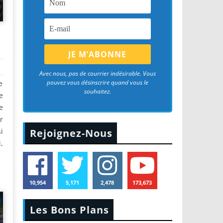
Avec nous, pas de courrier indésirable. Vous
pouvez vous désinscrire quand vous le
e
souhaitez.
e
e
r
i
Rejoignez-Nous
,
10,954
5,171
2,478
173,673
Les Bons Plans