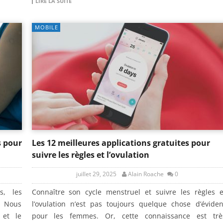
LIRE LA SUITE
MOBILE
s pour
Les 12 meilleures applications gratuites pour
suivre les règles et l’ovulation
juillet 29, 2025
Alain Roache
0
s, les
Connaître son cycle menstruel et suivre les règles e
. Nous
l’ovulation n’est pas toujours quelque chose d’éviden
 et le
pour les femmes. Or, cette connaissance est trè