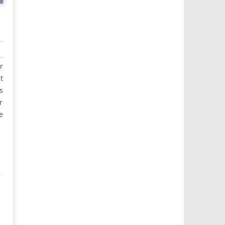
r
t
s
r
e