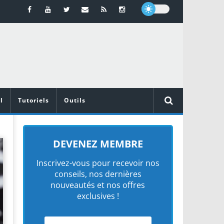
l
Tutoriels
Outils
DEVENEZ MEMBRE
Inscrivez-vous pour recevoir nos
conseils, nos dernières
nouveautés et nos offres
exclusives !