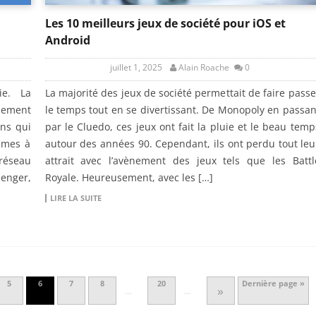
Les 10 meilleurs jeux de société pour iOS et
Android
juillet 1, 2025
Alain Roache
0
ie. La
La majorité des jeux de société permettait de faire passe
alement
le temps tout en se divertissant. De Monopoly en passan
ons qui
par le Cluedo, ces jeux ont fait la pluie et le beau temp
mmes à
autour des années 90. Cependant, ils ont perdu tout leu
 réseau
attrait avec l’avènement des jeux tels que les Battl
senger,
Royale. Heureusement, avec les […]
LIRE LA SUITE
5
6
7
8
20
Dernière page »
»
…
…