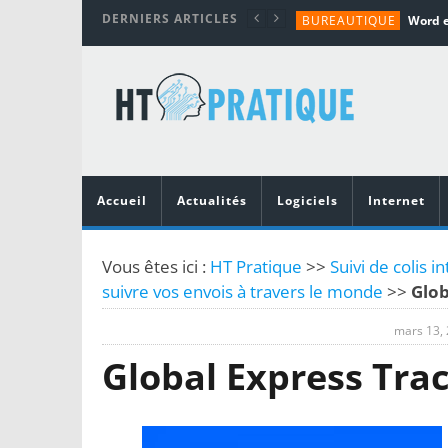
DERNIERS ARTICLES
BUREAUTIQUE
MATÉRIEL
TUTORIALS
MATÉRIEL
MATÉRIEL
Accueil
Actualités
Logiciels
Internet
Vous êtes ici :
HT Pratique
>>
Suivi de colis i
suivre vos envois à travers le monde
>>
Glob
mars 13,
Global Express Tra