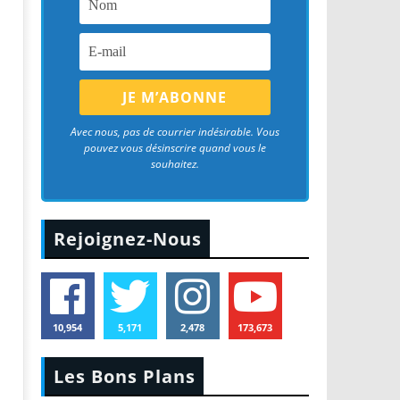
Avec nous, pas de courrier indésirable. Vous
pouvez vous désinscrire quand vous le
souhaitez.
Rejoignez-Nous
10,954
5,171
2,478
173,673
Les Bons Plans