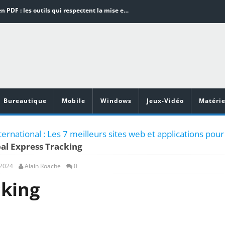
Word en PDF : les outils qui respectent la mise en page
Aspirateurs ECOVACS : Top 9 des meilleurs modèles de la marque
Comment programmer l’arrêt automatique de son pc sous Windows 10 ?
Aspirateurs Xiaomi : Top 11 des meilleurs modèles de la marque
Vidéoprojecteurs Asus : Top 6 des meilleurs modèles de la marque
Bureautique
Mobile
Windows
Jeux-Vidéo
Matérie
nternational : Les 7 meilleurs sites web et applications pour
al Express Tracking
 2024
Alain Roache
0
cking