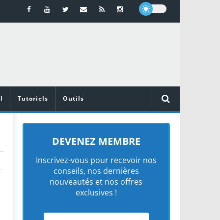
l
Tutoriels
Outils
DEVENEZ MEMBRE
Inscrivez-vous pour recevoir nos
conseils, nos dernières
nouveautés et nos offres
exclusives !