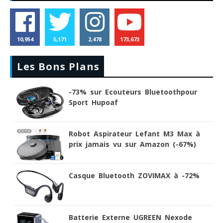
10,954
5,171
2,478
173,673
Les Bons Plans
-73% sur Ecouteurs Bluetoothpour
Sport Hupoaf
Robot Aspirateur Lefant M3 Max à
prix jamais vu sur Amazon (-67%)
Casque Bluetooth ZOVIMAX à -72%
Batterie Externe UGREEN Nexode