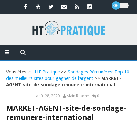
Vous êtes ici :
HT Pratique
>>
Sondages Rémunérés: Top 10
des meilleurs sites pour gagner de l’argent
>>
MARKET-
AGENT-site-de-sondage-remunere-international
août 28, 2020
Alain Roache
0
MARKET-AGENT-site-de-sondage-
remunere-international