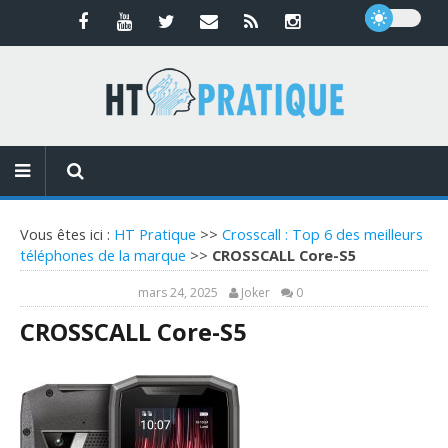
Vous êtes ici :
HT Pratique
>>
Crosscall : Top 6 des meilleurs
téléphones de la marque
>>
CROSSCALL Core-S5
mars 24, 2025
Joker
0
CROSSCALL Core-S5