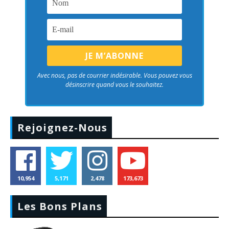
Avec nous, pas de courrier indésirable. Vous pouvez vous
désinscrire quand vous le souhaitez.
Rejoignez-Nous
10,954
5,171
2,478
173,673
Les Bons Plans