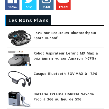
10,954
5,171
2,478
173,673
Les Bons Plans
-73% sur Ecouteurs Bluetoothpour
Sport Hupoaf
Robot Aspirateur Lefant M3 Max à
prix jamais vu sur Amazon (-67%)
Casque Bluetooth ZOVIMAX à -72%
Batterie Externe UGREEN Nexode
Prob à 36€ au lieu de 59€