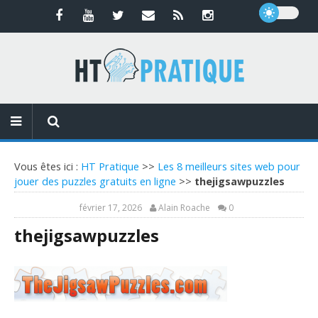
Vous êtes ici :
HT Pratique
>>
Les 8 meilleurs sites web pour
jouer des puzzles gratuits en ligne
>>
thejigsawpuzzles
février 17, 2026
Alain Roache
0
thejigsawpuzzles