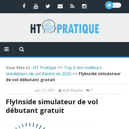
Vous êtes ici :
HT Pratique
>>
Top 8 des meilleurs
simulateurs de vol d’avion en 2025
>>
FlyInside simulateur
de vol débutant gratuit
juin 17, 2021
Alain Roache
0
FlyInside simulateur de vol
débutant gratuit