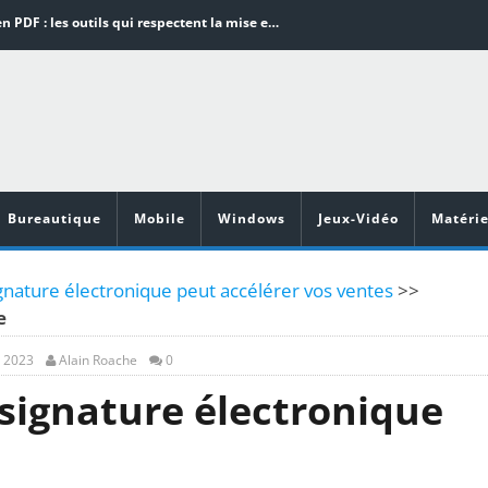
Word en PDF : les outils qui respectent la mise en page
Aspirateurs ECOVACS : Top 9 des meilleurs modèles de la marque
Comment programmer l’arrêt automatique de son pc sous Windows 10 ?
Aspirateurs Xiaomi : Top 11 des meilleurs modèles de la marque
Vidéoprojecteurs Asus : Top 6 des meilleurs modèles de la marque
Bureautique
Mobile
Windows
Jeux-Vidéo
Matérie
nature électronique peut accélérer vos ventes
>>
e
, 2023
Alain Roache
0
 signature électronique