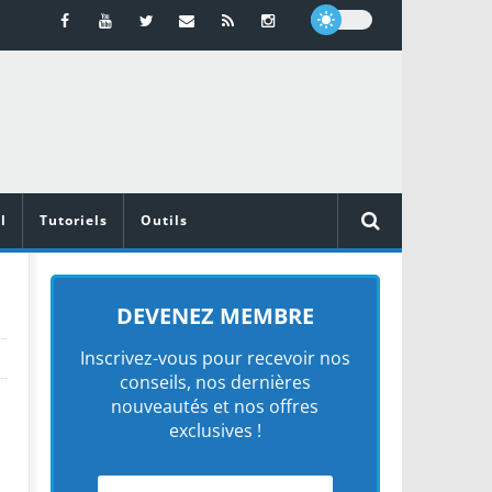
l
Tutoriels
Outils
DEVENEZ MEMBRE
Inscrivez-vous pour recevoir nos
conseils, nos dernières
nouveautés et nos offres
exclusives !