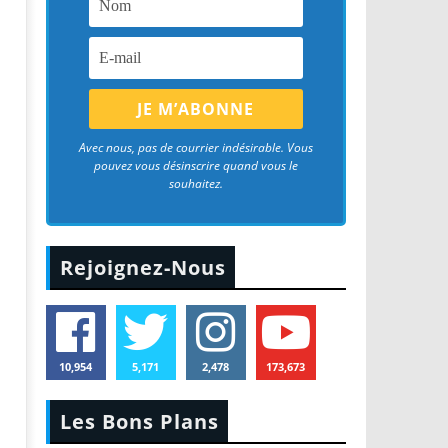
Avec nous, pas de courrier indésirable. Vous
pouvez vous désinscrire quand vous le
souhaitez.
Rejoignez-Nous
10,954
5,171
2,478
173,673
Les Bons Plans