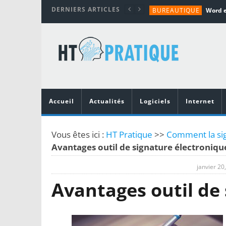
DERNIERS ARTICLES
BUREAUTIQUE
MATÉRIEL
TUTORIALS
MATÉRIEL
MATÉRIEL
Accueil
Actualités
Logiciels
Internet
Vous êtes ici :
HT Pratique
>>
Comment la sig
Avantages outil de signature électroniqu
janvier 20
Avantages outil de