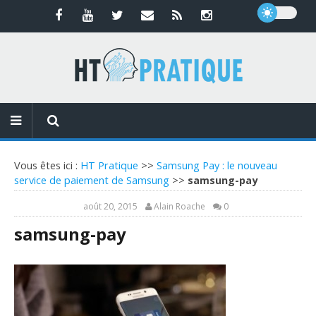
Vous êtes ici :
HT Pratique
>>
Samsung Pay : le nouveau
service de paiement de Samsung
>>
samsung-pay
août 20, 2015
Alain Roache
0
samsung-pay