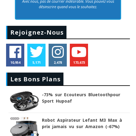
Avec nous, pas de courrier indésirable. Vous pouvez vous
désinscrire quand vous le souhaitez.
Rejoignez-Nous
10,954
5,171
2,478
173,673
Les Bons Plans
-73% sur Ecouteurs Bluetoothpour
Sport Hupoaf
Robot Aspirateur Lefant M3 Max à
prix jamais vu sur Amazon (-67%)