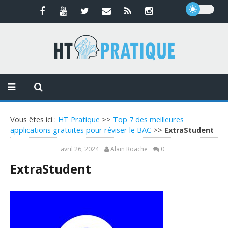
Vous êtes ici :
HT Pratique
>>
Top 7 des meilleures
applications gratuites pour réviser le BAC
>>
ExtraStudent
avril 26, 2024
Alain Roache
0
ExtraStudent