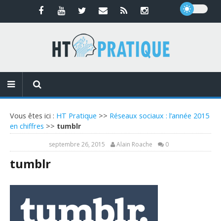
Vous êtes ici :
HT Pratique
>>
Réseaux sociaux : l’année 2015
en chiffres
>>
tumblr
septembre 26, 2015
Alain Roache
0
tumblr