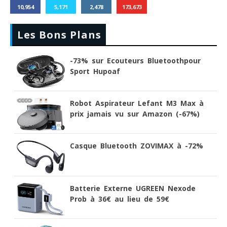
10,954
5,171
2,478
173,673
Les Bons Plans
-73% sur Ecouteurs Bluetoothpour
Sport Hupoaf
Robot Aspirateur Lefant M3 Max à
prix jamais vu sur Amazon (-67%)
Casque Bluetooth ZOVIMAX à -72%
Batterie Externe UGREEN Nexode
Prob à 36€ au lieu de 59€