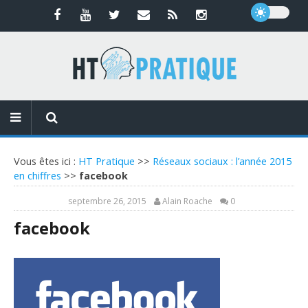
Vous êtes ici :
HT Pratique
>>
Réseaux sociaux : l’année 2015
en chiffres
>>
facebook
septembre 26, 2015
Alain Roache
0
facebook