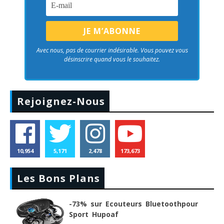
Avec nous, pas de courrier indésirable. Vous pouvez vous
désinscrire quand vous le souhaitez.
Rejoignez-Nous
10,954
5,171
2,478
173,673
Les Bons Plans
-73% sur Ecouteurs Bluetoothpour
Sport Hupoaf