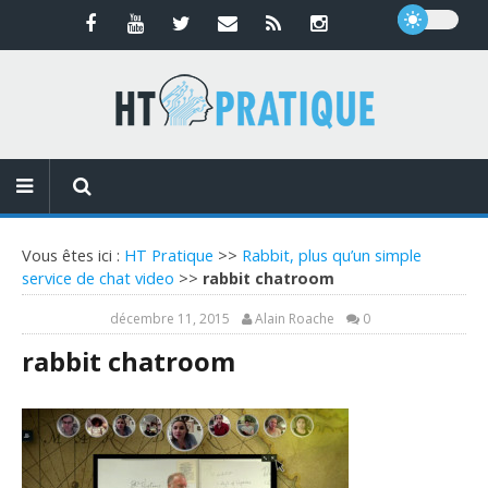
Vous êtes ici :
HT Pratique
>>
Rabbit, plus qu’un simple
service de chat video
>>
rabbit chatroom
décembre 11, 2015
Alain Roache
0
rabbit chatroom