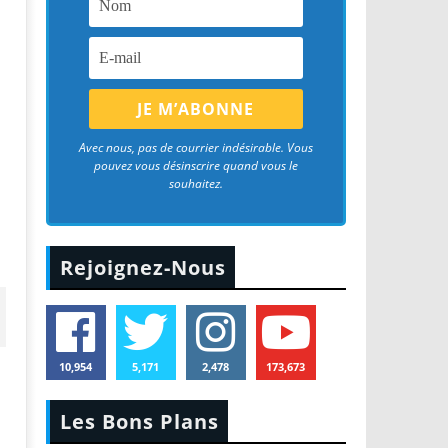
Avec nous, pas de courrier indésirable. Vous
pouvez vous désinscrire quand vous le
souhaitez.
Rejoignez-Nous
10,954
5,171
2,478
173,673
Les Bons Plans