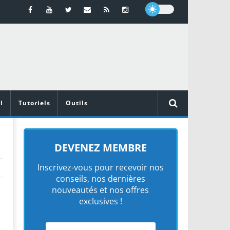
l
Tutoriels
Outils
DEVENEZ MEMBRE
Inscrivez-vous pour recevoir nos
conseils, nos dernières
nouveautés et nos offres
exclusives !