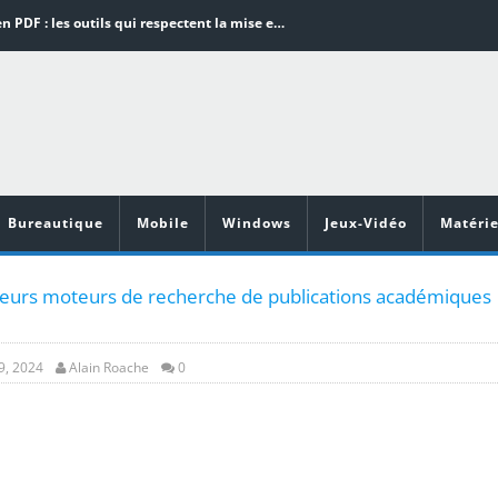
Word en PDF : les outils qui respectent la mise en page
Aspirateurs ECOVACS : Top 9 des meilleurs modèles de la marque
Comment programmer l’arrêt automatique de son pc sous Windows 10 ?
Aspirateurs Xiaomi : Top 11 des meilleurs modèles de la marque
Vidéoprojecteurs Asus : Top 6 des meilleurs modèles de la marque
Bureautique
Mobile
Windows
Jeux-Vidéo
Matérie
leurs moteurs de recherche de publications académiques
9, 2024
Alain Roache
0