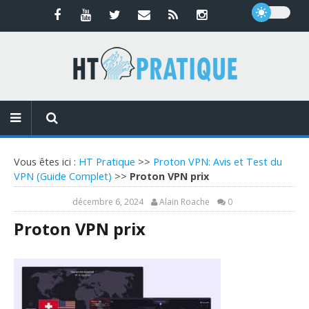
Vous êtes ici :
HT Pratique
>>
Proton VPN: Avis et Test du
VPN (Guide Complet)
>>
Proton VPN prix
décembre 6, 2024
Alain Roache
0
Proton VPN prix