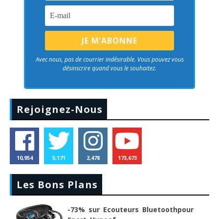
Avec nous, pas de courrier indésirable. Vous pouvez vous
désinscrire quand vous le souhaitez.
Rejoignez-Nous
10,954
5,171
2,478
173,673
Les Bons Plans
-73% sur Ecouteurs Bluetoothpour