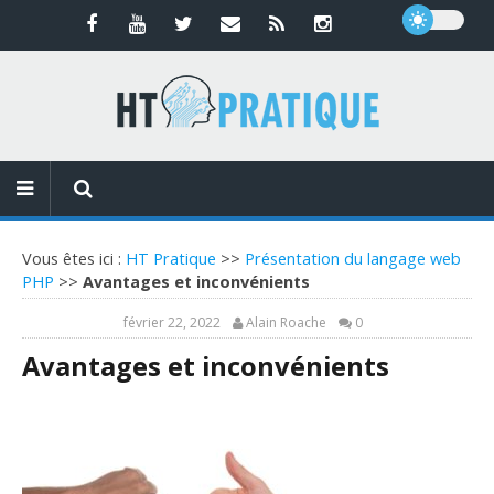
Vous êtes ici :
HT Pratique
>>
Présentation du langage web
PHP
>>
Avantages et inconvénients
février 22, 2022
Alain Roache
0
Avantages et inconvénients