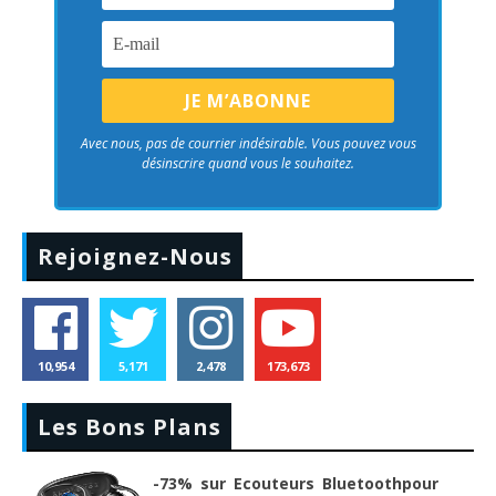
Avec nous, pas de courrier indésirable. Vous pouvez vous
désinscrire quand vous le souhaitez.
Rejoignez-Nous
10,954
5,171
2,478
173,673
Les Bons Plans
-73% sur Ecouteurs Bluetoothpour