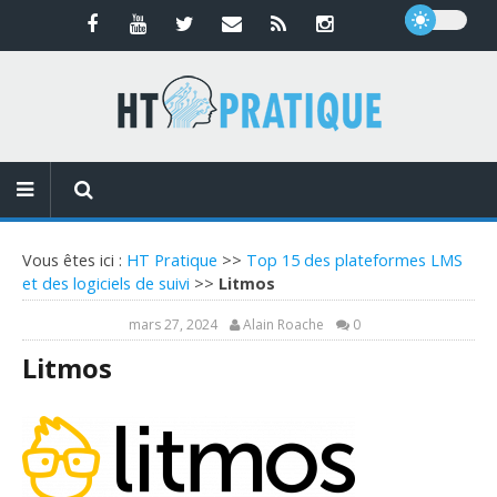
Vous êtes ici :
HT Pratique
>>
Top 15 des plateformes LMS
et des logiciels de suivi
>>
Litmos
mars 27, 2024
Alain Roache
0
Litmos