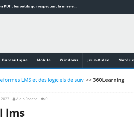
Word en PDF : les outils qui respectent la mise en page
Aspirateurs ECOVACS : Top 9 des meilleurs modèles de la marque
Comment programmer l’arrêt automatique de son pc sous Windows 10 ?
Aspirateurs Xiaomi : Top 11 des meilleurs modèles de la marque
Vidéoprojecteurs Asus : Top 6 des meilleurs modèles de la marque
Bureautique
Mobile
Windows
Jeux-Vidéo
Matérie
eformes LMS et des logiciels de suivi
>>
360Learning
, 2023
Alain Roache
0
l lms