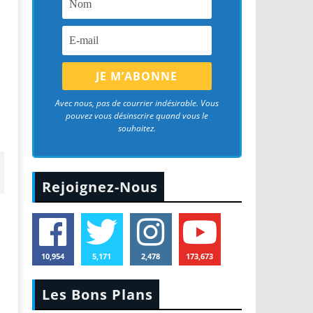
Avec nous, pas de courrier indésirable. Vous
pouvez vous désinscrire quand vous le
souhaitez.
Rejoignez-Nous
10,954
5,171
2,478
173,673
Les Bons Plans