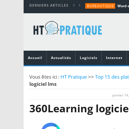
DERNIERS ARTICLES
BUREAUTIQUE
MATÉRIEL
TUTORIALS
MATÉRIEL
MATÉRIEL
Accueil
Actualités
Logiciels
Internet
Vous êtes ici :
HT Pratique
>>
Top 15 des plat
logiciel lms
janvier 14
360Learning logicie