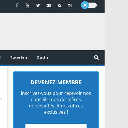
l
Tutoriels
Outils
DEVENEZ MEMBRE
Inscrivez-vous pour recevoir nos
conseils, nos dernières
nouveautés et nos offres
exclusives !