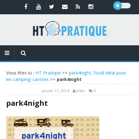
Vous êtes ici :
HT Pratique
>>
park4night, l’outil idéal pour
les camping-caristes
>>
park4night
janvier 17, 2014
Joker
0
park4night