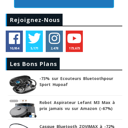
Rejoignez-Nous
10,954
5,171
2,478
173,673
Les Bons Plans
-73% sur Ecouteurs Bluetoothpour
Sport Hupoaf
Robot Aspirateur Lefant M3 Max à
prix jamais vu sur Amazon (-67%)
Casque Bluetooth ZOVIMAX à -72%