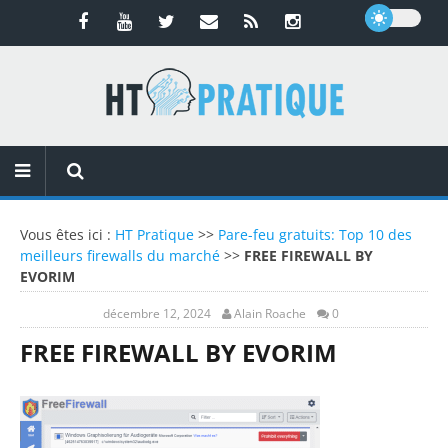
Vous êtes ici :
HT Pratique
>>
Pare-feu gratuits: Top 10 des
meilleurs firewalls du marché
>>
FREE FIREWALL BY
EVORIM
décembre 12, 2024
Alain Roache
0
FREE FIREWALL BY EVORIM