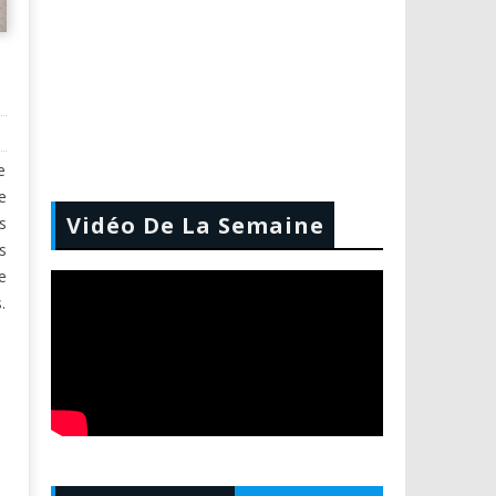
e
e
Vidéo De La Semaine
s
s
e
.