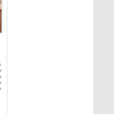
s
e
s
e
t