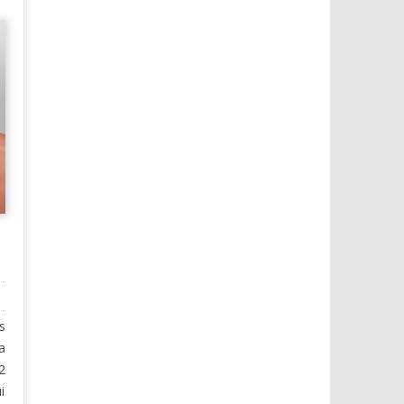
s
a
2
i