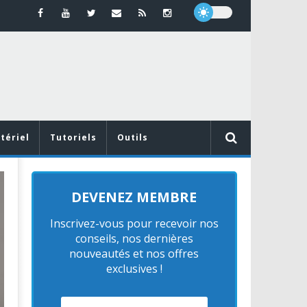
tériel
Tutoriels
Outils
MATÉRIEL
MATÉRIEL
DEVENEZ MEMBRE
Inscrivez-vous pour recevoir nos
conseils, nos dernières
nouveautés et nos offres
Vidéoprojecteurs Asus : Top 6 des
exclusives !
meilleurs modèles de la marque
MOBILE