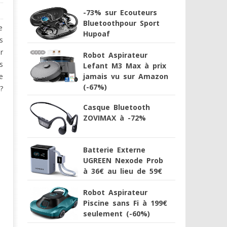
-73% sur Ecouteurs
Bluetoothpour Sport
e
Hupoaf
s
r
Robot Aspirateur
s
Lefant M3 Max à prix
jamais vu sur Amazon
e
(-67%)
?
Casque Bluetooth
ZOVIMAX à -72%
Batterie Externe
UGREEN Nexode Prob
à 36€ au lieu de 59€
Robot Aspirateur
Piscine sans Fi à 199€
seulement (-60%)