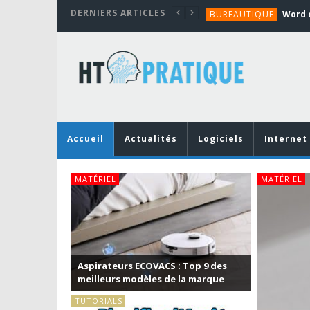
DERNIERS ARTICLES
BUREAUTIQUE
MATÉRIEL
TUTORIALS
MATÉRIEL
MATÉRIEL
BUREAUTIQUE
Accueil
Actualités
Logiciels
Internet
MATÉRIEL
MATÉRIEL
Aspirateurs ECOVACS : Top 9 des
meilleurs modèles de la marque
TUTORIALS