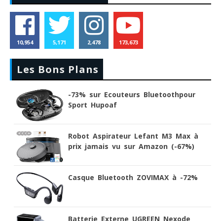
10,954
5,171
2,478
173,673
Les Bons Plans
-73% sur Ecouteurs Bluetoothpour
Sport Hupoaf
Robot Aspirateur Lefant M3 Max à
prix jamais vu sur Amazon (-67%)
Casque Bluetooth ZOVIMAX à -72%
Batterie Externe UGREEN Nexode