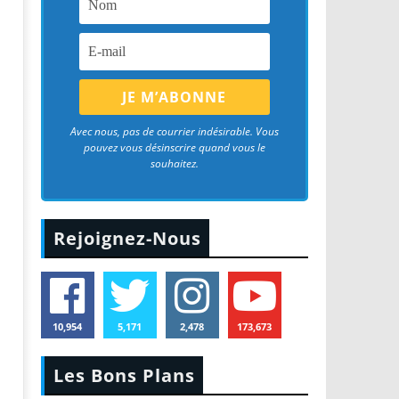
Avec nous, pas de courrier indésirable. Vous
pouvez vous désinscrire quand vous le
souhaitez.
Rejoignez-Nous
10,954
5,171
2,478
173,673
Les Bons Plans