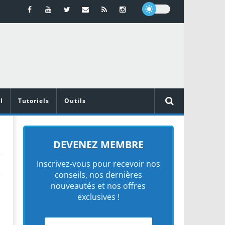
l
Tutoriels
Outils
DEVENEZ MEMBRE
Inscrivez-vous pour recevoir nos
conseils, nos dernières
nouveautés et nos offres
exclusives !