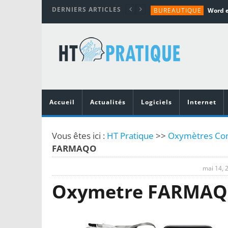
DERNIERS ARTICLES
BUREAUTIQUE
MATÉRIEL
TUTORIALS
MATÉRIEL
MATÉRIEL
Accueil
Actualités
Logiciels
Internet
Vous êtes ici :
HT Pratique
>>
Oxymètres Conn
FARMAQO
mai 14, 
Oxymetre FARMA