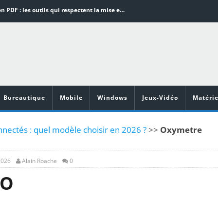
Word en PDF : les outils qui respectent la mise en page
Aspirateurs ECOVACS : Top 9 des meilleurs modèles de la marque
Comment programmer l’arrêt automatique de son pc sous Windows 10 ?
Aspirateurs Xiaomi : Top 11 des meilleurs modèles de la marque
Vidéoprojecteurs Asus : Top 6 des meilleurs modèles de la marque
Bureautique
Mobile
Windows
Jeux-Vidéo
Matérie
ectés : quel modèle choisir en 2026 ?
>>
Oxymetre
2026
Alain Roache
0
QO