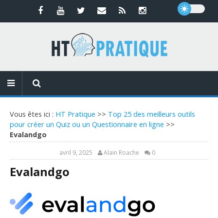
Vous êtes ici :
HT Pratique
>>
Top 25 des meilleurs outils
pour créer un Quiz ou un Questionnaire en ligne
>>
Evalandgo
avril 9, 2025
Alain Roache
0
Evalandgo