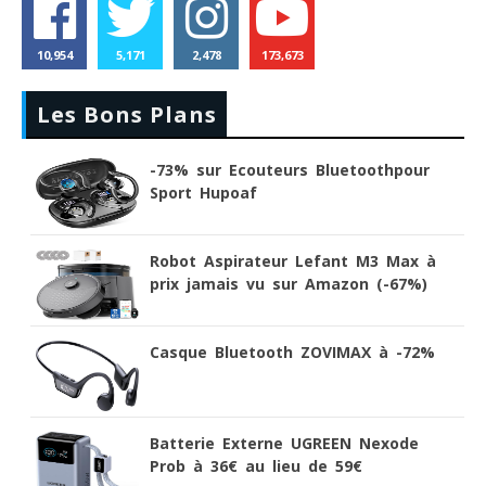
10,954
5,171
2,478
173,673
Les Bons Plans
-73% sur Ecouteurs Bluetoothpour
Sport Hupoaf
Robot Aspirateur Lefant M3 Max à
prix jamais vu sur Amazon (-67%)
Casque Bluetooth ZOVIMAX à -72%
Batterie Externe UGREEN Nexode
Prob à 36€ au lieu de 59€