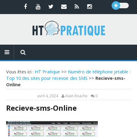
Vous êtes ici :
HT Pratique
>>
Numéro de téléphone jetable :
Top 10 des sites pour recevoir des SMS
>>
Recieve-sms-
Online
avril 4, 2024
Alain Roache
0
Recieve-sms-Online