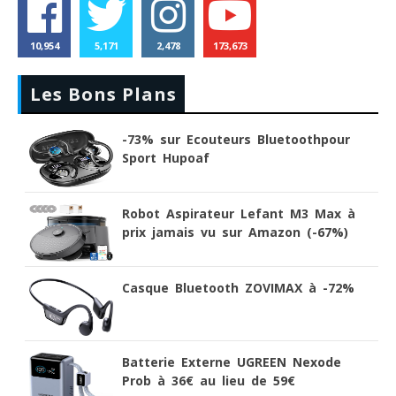
10,954
5,171
2,478
173,673
Les Bons Plans
-73% sur Ecouteurs Bluetoothpour
Sport Hupoaf
Robot Aspirateur Lefant M3 Max à
prix jamais vu sur Amazon (-67%)
Casque Bluetooth ZOVIMAX à -72%
Batterie Externe UGREEN Nexode
Prob à 36€ au lieu de 59€