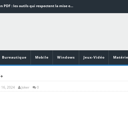
Word en PDF : les outils qui respectent la mise en page
Aspirateurs ECOVACS : Top 9 des meilleurs modèles de la marque
Comment programmer l’arrêt automatique de son pc sous Windows 10 ?
Aspirateurs Xiaomi : Top 11 des meilleurs modèles de la marque
Vidéoprojecteurs Asus : Top 6 des meilleurs modèles de la marque
Bureautique
Mobile
Windows
Jeux-Vidéo
Matérie
7+
r 16, 2024
Joker
0