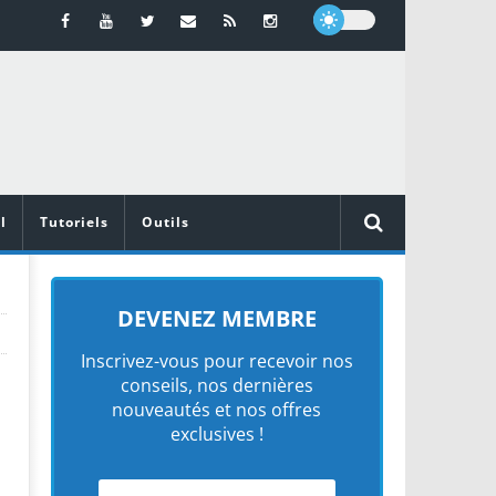
l
Tutoriels
Outils
DEVENEZ MEMBRE
Inscrivez-vous pour recevoir nos
conseils, nos dernières
nouveautés et nos offres
exclusives !