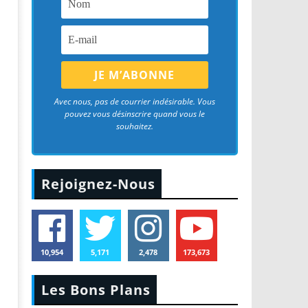
Avec nous, pas de courrier indésirable. Vous
pouvez vous désinscrire quand vous le
souhaitez.
Rejoignez-Nous
10,954
5,171
2,478
173,673
Les Bons Plans