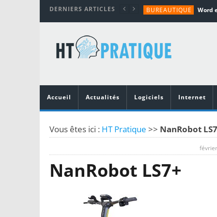
DERNIERS ARTICLES
BUREAUTIQUE
MATÉRIEL
TUTORIALS
MATÉRIEL
MATÉRIEL
Accueil
Actualités
Logiciels
Internet
Vous êtes ici :
HT Pratique
>>
NanRobot LS
févrie
NanRobot LS7+