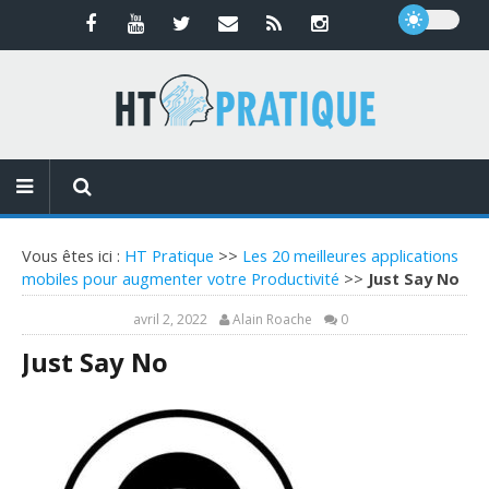
Vous êtes ici :
HT Pratique
>>
Les 20 meilleures applications
mobiles pour augmenter votre Productivité
>>
Just Say No
avril 2, 2022
Alain Roache
0
Just Say No