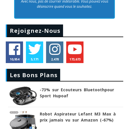
Avec nous, pas de courrier indésirable. Vous pouvez vous
désinscrire quand vous le souhaitez.
Rejoignez-Nous
10,954
5,171
2,478
173,673
Les Bons Plans
-73% sur Ecouteurs Bluetoothpour
Sport Hupoaf
Robot Aspirateur Lefant M3 Max à
prix jamais vu sur Amazon (-67%)