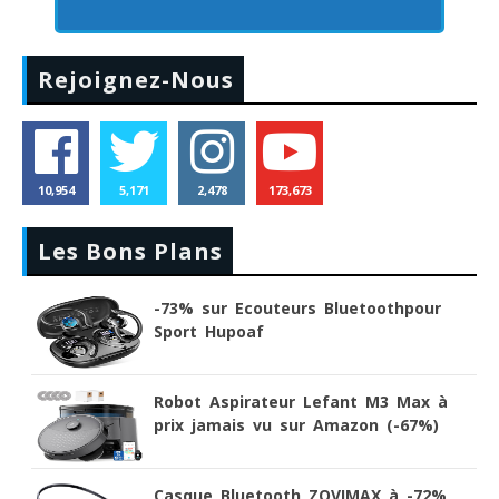
Rejoignez-Nous
10,954
5,171
2,478
173,673
Les Bons Plans
-73% sur Ecouteurs Bluetoothpour
Sport Hupoaf
Robot Aspirateur Lefant M3 Max à
prix jamais vu sur Amazon (-67%)
Casque Bluetooth ZOVIMAX à -72%