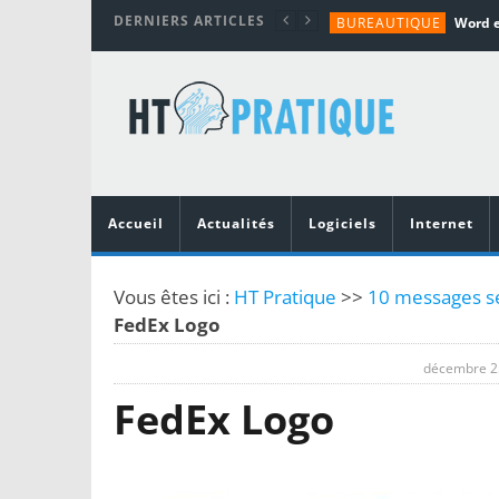
DERNIERS ARTICLES
BUREAUTIQUE
MATÉRIEL
TUTORIALS
MATÉRIEL
MATÉRIEL
Accueil
Actualités
Logiciels
Internet
Vous êtes ici :
HT Pratique
>>
10 messages se
FedEx Logo
décembre 2
FedEx Logo