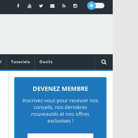
l
Tutoriels
Outils
DEVENEZ MEMBRE
Inscrivez-vous pour recevoir nos
conseils, nos dernières
nouveautés et nos offres
exclusives !