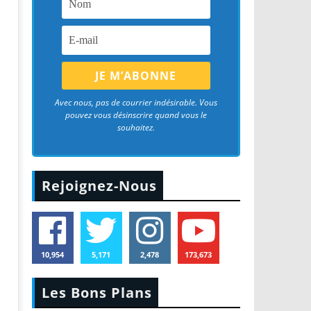
Avec nous, pas de courrier indésirable. Vous
pouvez vous désinscrire quand vous le
souhaitez.
Rejoignez-Nous
10,954
5,171
2,478
173,673
Les Bons Plans