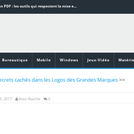
Word en PDF : les outils qui respectent la mise en page
Aspirateurs ECOVACS : Top 9 des meilleurs modèles de la marque
Comment programmer l’arrêt automatique de son pc sous Windows 10 ?
Aspirateurs Xiaomi : Top 11 des meilleurs modèles de la marque
Vidéoprojecteurs Asus : Top 6 des meilleurs modèles de la marque
Bureautique
Mobile
Windows
Jeux-Vidéo
Matérie
crets cachés dans les Logos des Grandes Marques
>>
5, 2017
Alain Roache
0