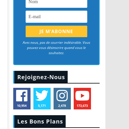
Avec nous, pas de courrier indésirable. Vous
pouvez vous désinscrire quand vous le
souhaitez.
Rejoignez-Nous
10,954
5,171
2,478
173,673
Les Bons Plans