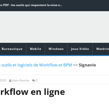
Word en PDF : les outils qui respectent la mise en page
Aspirateurs ECOVACS : Top 9 des meilleurs modèles de la marque
Comment programmer l’arrêt automatique de son pc sous Windows 10 ?
Aspirateurs Xiaomi : Top 11 des meilleurs modèles de la marque
Vidéoprojecteurs Asus : Top 6 des meilleurs modèles de la marque
Bureautique
Mobile
Windows
Jeux-Vidéo
Matérie
 outils et logiciels de Workflow et BPM
>>
Signavio
 2020
Alain Roache
0
orkflow en ligne