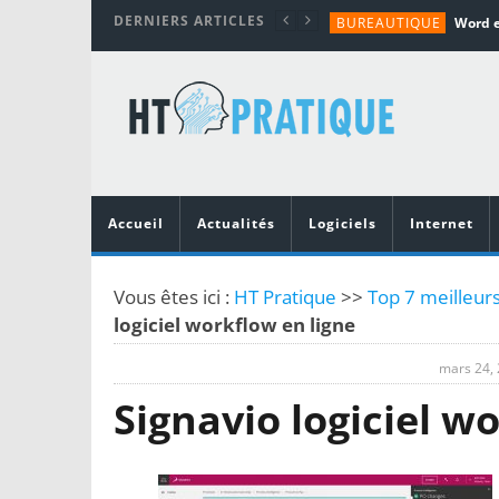
DERNIERS ARTICLES
BUREAUTIQUE
MATÉRIEL
TUTORIALS
MATÉRIEL
MATÉRIEL
Accueil
Actualités
Logiciels
Internet
Vous êtes ici :
HT Pratique
>>
Top 7 meilleurs
logiciel workflow en ligne
mars 24,
Signavio logiciel w