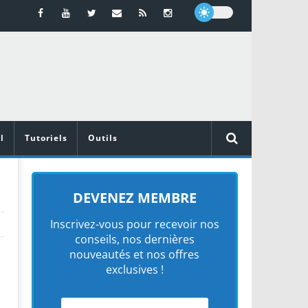
l
Tutoriels
Outils
DEVENEZ MEMBRE
Inscrivez-vous pour recevoir nos
conseils, nos dernières
nouveautés et nos offres
exclusives !