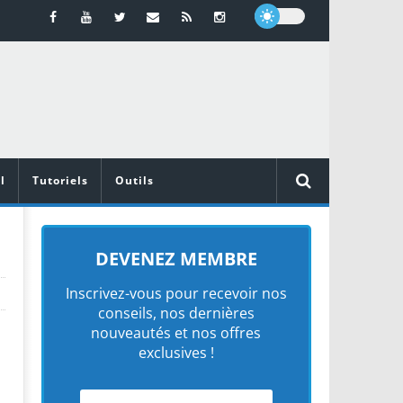
l
Tutoriels
Outils
DEVENEZ MEMBRE
Inscrivez-vous pour recevoir nos
conseils, nos dernières
nouveautés et nos offres
exclusives !