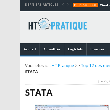
DERNIERS ARTICLES
BUREAUTIQUE
MATÉRIEL
TUTORIALS
MATÉRIEL
MATÉRIEL
Accueil
Actualités
Logiciels
Internet
Vous êtes ici :
HT Pratique
>>
Top 12 des meil
STATA
juin 25, 
STATA