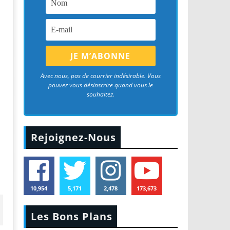
Avec nous, pas de courrier indésirable. Vous
pouvez vous désinscrire quand vous le
souhaitez.
Rejoignez-Nous
10,954
5,171
2,478
173,673
Les Bons Plans