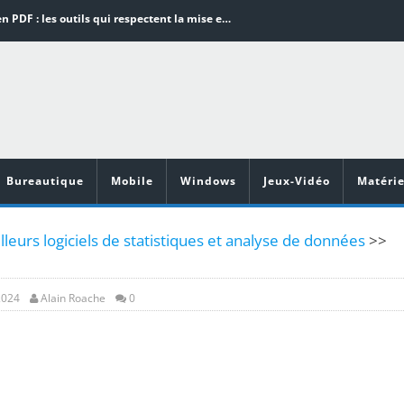
Word en PDF : les outils qui respectent la mise en page
Aspirateurs ECOVACS : Top 9 des meilleurs modèles de la marque
Comment programmer l’arrêt automatique de son pc sous Windows 10 ?
Aspirateurs Xiaomi : Top 11 des meilleurs modèles de la marque
Vidéoprojecteurs Asus : Top 6 des meilleurs modèles de la marque
Bureautique
Mobile
Windows
Jeux-Vidéo
Matérie
leurs logiciels de statistiques et analyse de données
>>
2024
Alain Roache
0